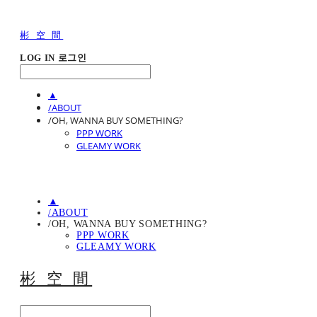
彬 空 間
LOG IN
로그인
▲
/ABOUT
/OH, WANNA BUY SOMETHING?
PPP WORK
GLEAMY WORK
▲
/ABOUT
/OH, WANNA BUY SOMETHING?
PPP WORK
GLEAMY WORK
彬 空 間