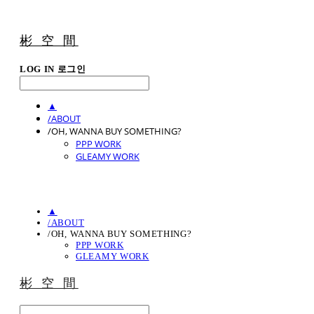
彬 空 間
LOG IN
로그인
▲
/ABOUT
/OH, WANNA BUY SOMETHING?
PPP WORK
GLEAMY WORK
▲
/ABOUT
/OH, WANNA BUY SOMETHING?
PPP WORK
GLEAMY WORK
彬 空 間