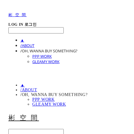
彬 空 間
LOG IN
로그인
▲
/ABOUT
/OH, WANNA BUY SOMETHING?
PPP WORK
GLEAMY WORK
▲
/ABOUT
/OH, WANNA BUY SOMETHING?
PPP WORK
GLEAMY WORK
彬 空 間