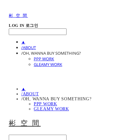
彬 空 間
LOG IN
로그인
▲
/ABOUT
/OH, WANNA BUY SOMETHING?
PPP WORK
GLEAMY WORK
▲
/ABOUT
/OH, WANNA BUY SOMETHING?
PPP WORK
GLEAMY WORK
彬 空 間