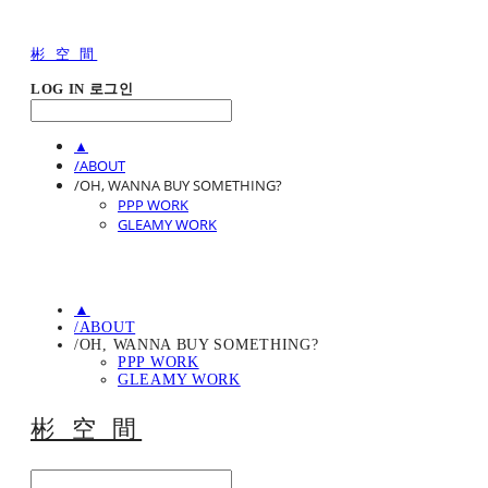
彬 空 間
LOG IN
로그인
▲
/ABOUT
/OH, WANNA BUY SOMETHING?
PPP WORK
GLEAMY WORK
▲
/ABOUT
/OH, WANNA BUY SOMETHING?
PPP WORK
GLEAMY WORK
彬 空 間