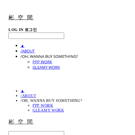
彬 空 間
LOG IN
로그인
▲
/ABOUT
/OH, WANNA BUY SOMETHING?
PPP WORK
GLEAMY WORK
▲
/ABOUT
/OH, WANNA BUY SOMETHING?
PPP WORK
GLEAMY WORK
彬 空 間