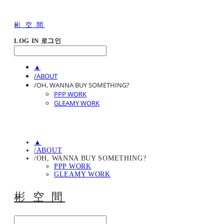
彬 空 間
LOG IN
로그인
▲
/ABOUT
/OH, WANNA BUY SOMETHING?
PPP WORK
GLEAMY WORK
▲
/ABOUT
/OH, WANNA BUY SOMETHING?
PPP WORK
GLEAMY WORK
彬 空 間