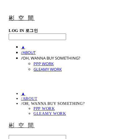
彬 空 間
LOG IN
로그인
▲
/ABOUT
/OH, WANNA BUY SOMETHING?
PPP WORK
GLEAMY WORK
▲
/ABOUT
/OH, WANNA BUY SOMETHING?
PPP WORK
GLEAMY WORK
彬 空 間