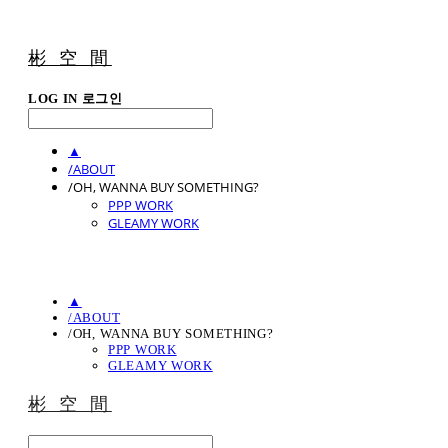
彬 空 間
LOG IN
로그인
▲
/ABOUT
/OH, WANNA BUY SOMETHING?
PPP WORK
GLEAMY WORK
▲
/ABOUT
/OH, WANNA BUY SOMETHING?
PPP WORK
GLEAMY WORK
彬 空 間