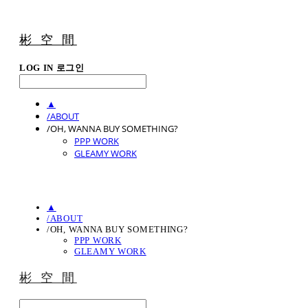
彬 空 間
LOG IN
로그인
▲
/ABOUT
/OH, WANNA BUY SOMETHING?
PPP WORK
GLEAMY WORK
▲
/ABOUT
/OH, WANNA BUY SOMETHING?
PPP WORK
GLEAMY WORK
彬 空 間