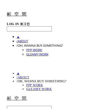
彬 空 間
LOG IN
로그인
▲
/ABOUT
/OH, WANNA BUY SOMETHING?
PPP WORK
GLEAMY WORK
▲
/ABOUT
/OH, WANNA BUY SOMETHING?
PPP WORK
GLEAMY WORK
彬 空 間