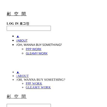
彬 空 間
LOG IN
로그인
▲
/ABOUT
/OH, WANNA BUY SOMETHING?
PPP WORK
GLEAMY WORK
▲
/ABOUT
/OH, WANNA BUY SOMETHING?
PPP WORK
GLEAMY WORK
彬 空 間