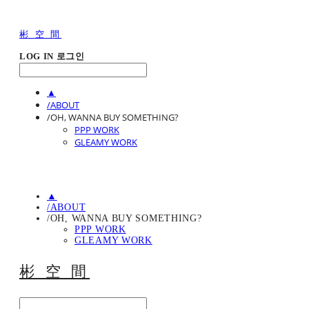
彬 空 間
LOG IN
로그인
▲
/ABOUT
/OH, WANNA BUY SOMETHING?
PPP WORK
GLEAMY WORK
▲
/ABOUT
/OH, WANNA BUY SOMETHING?
PPP WORK
GLEAMY WORK
彬 空 間