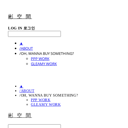
彬 空 間
LOG IN
로그인
▲
/ABOUT
/OH, WANNA BUY SOMETHING?
PPP WORK
GLEAMY WORK
▲
/ABOUT
/OH, WANNA BUY SOMETHING?
PPP WORK
GLEAMY WORK
彬 空 間