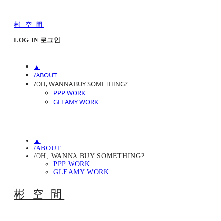
彬 空 間
LOG IN
로그인
▲
/ABOUT
/OH, WANNA BUY SOMETHING?
PPP WORK
GLEAMY WORK
▲
/ABOUT
/OH, WANNA BUY SOMETHING?
PPP WORK
GLEAMY WORK
彬 空 間