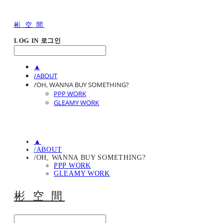
彬 空 間
LOG IN
로그인
▲
/ABOUT
/OH, WANNA BUY SOMETHING?
PPP WORK
GLEAMY WORK
▲
/ABOUT
/OH, WANNA BUY SOMETHING?
PPP WORK
GLEAMY WORK
彬 空 間