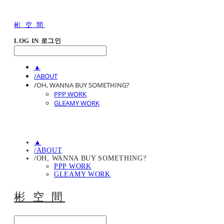
彬 空 間
LOG IN
로그인
▲
/ABOUT
/OH, WANNA BUY SOMETHING?
PPP WORK
GLEAMY WORK
▲
/ABOUT
/OH, WANNA BUY SOMETHING?
PPP WORK
GLEAMY WORK
彬 空 間