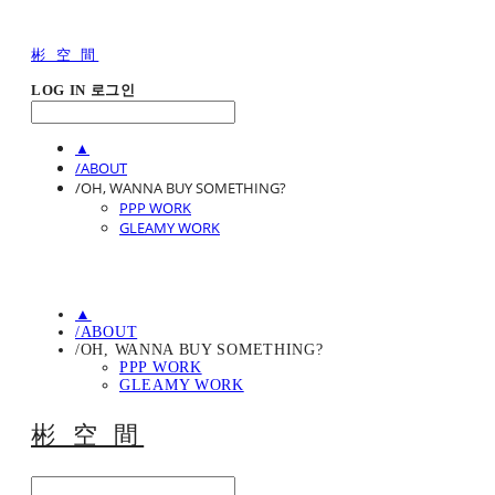
彬 空 間
LOG IN
로그인
▲
/ABOUT
/OH, WANNA BUY SOMETHING?
PPP WORK
GLEAMY WORK
▲
/ABOUT
/OH, WANNA BUY SOMETHING?
PPP WORK
GLEAMY WORK
彬 空 間