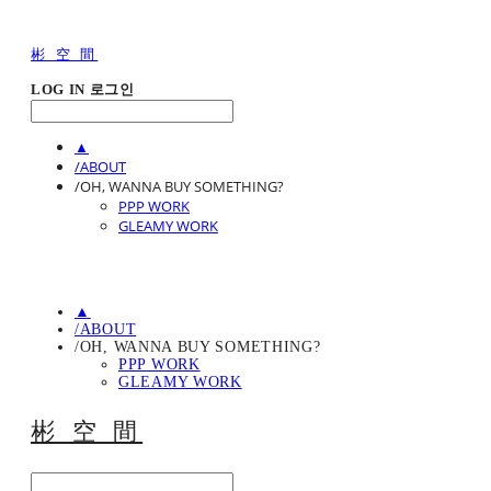
彬 空 間
LOG IN
로그인
▲
/ABOUT
/OH, WANNA BUY SOMETHING?
PPP WORK
GLEAMY WORK
▲
/ABOUT
/OH, WANNA BUY SOMETHING?
PPP WORK
GLEAMY WORK
彬 空 間