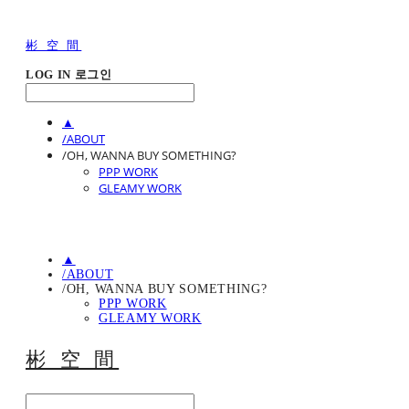
彬 空 間
LOG IN
로그인
▲
/ABOUT
/OH, WANNA BUY SOMETHING?
PPP WORK
GLEAMY WORK
▲
/ABOUT
/OH, WANNA BUY SOMETHING?
PPP WORK
GLEAMY WORK
彬 空 間